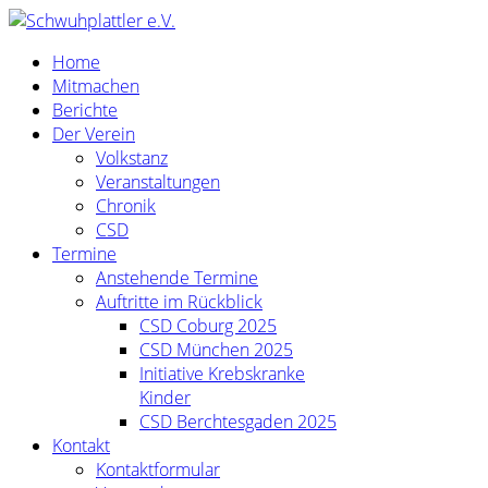
Vorheriges
Vorheriger
Nächstes
Nächstes
Jahr
Monat
Jahr
Monat
Home
Mitmachen
Berichte
Der Verein
Volkstanz
Veranstaltungen
Chronik
CSD
Termine
Anstehende Termine
Auftritte im Rückblick
CSD Coburg 2025
CSD München 2025
Initiative Krebskranke
Kinder
CSD Berchtesgaden 2025
Kontakt
Kontaktformular