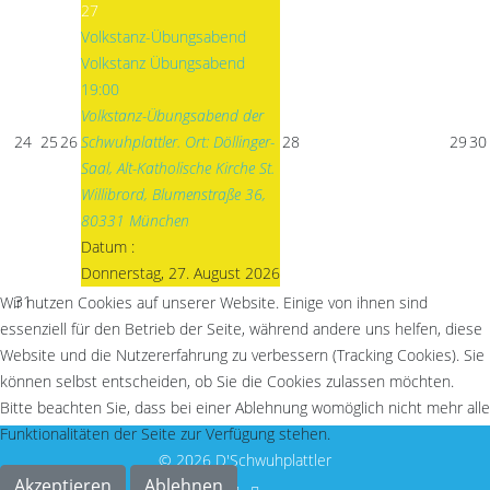
27
Volkstanz-Übungsabend
Volkstanz Übungsabend
19:00
Volkstanz-Übungsabend der
24
25
26
Schwuhplattler. Ort: Döllinger-
28
29
30
Saal, Alt-Katholische Kirche St.
Willibrord, Blumenstraße 36,
80331 München
Datum :
Donnerstag, 27. August 2026
31
Wir nutzen Cookies auf unserer Website. Einige von ihnen sind
essenziell für den Betrieb der Seite, während andere uns helfen, diese
Website und die Nutzererfahrung zu verbessern (Tracking Cookies). Sie
können selbst entscheiden, ob Sie die Cookies zulassen möchten.
Bitte beachten Sie, dass bei einer Ablehnung womöglich nicht mehr alle
Funktionalitäten der Seite zur Verfügung stehen.
© 2026 D'Schwuhplattler
Akzeptieren
Ablehnen