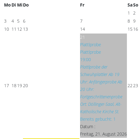
Mo
Di
Mi
Do
Fr
Sa
So
1
2
3
4
5
6
7
8
9
10
11
12
13
14
15
16
21
Plattlprobe
Plattlprobe
19:00
Plattlprobe der
Schwuhplattler Ab 19
Uhr: Anfängerprobe Ab
17
18
19
20
22
23
20 Uhr:
Fortgeschrittenenprobe
Ort: Döllinger-Saal, Alt-
Katholische Kirche St.
Bereits gebucht: 1
Datum :
Freitag, 21. August 2026