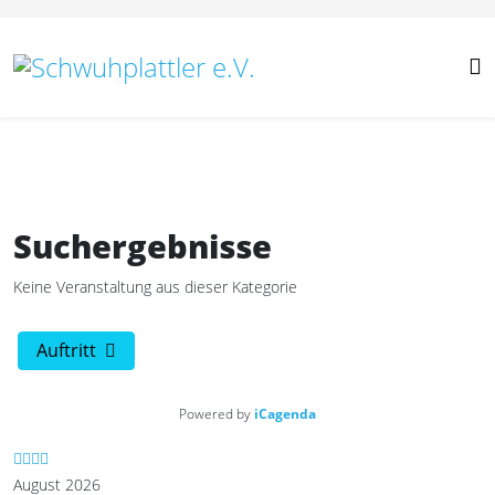
Vorheriges
Vorheriger
Nächstes
Nächstes
Jahr
Monat
Jahr
Monat
Suchergebnisse
Keine Veranstaltung aus dieser Kategorie
Auftritt
Powered by
iCagenda
August 2026