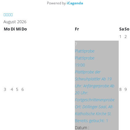
Powered by
iCagenda
August 2026
Mo
Di
Mi
Do
Fr
Sa
So
1
2
7
Plattlprobe
Plattlprobe
19:00
Plattlprobe der
Schwuhplattler Ab 19
Uhr: Anfängerprobe Ab
3
4
5
6
8
9
20 Uhr:
Fortgeschrittenenprobe
Ort: Döllinger-Saal, Alt-
Katholische Kirche St.
Bereits gebucht: 1
Datum :