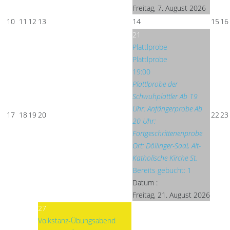
Freitag, 7. August 2026
10
11
12
13
14
15
16
21
Plattlprobe
Plattlprobe
19:00
Plattlprobe der
Schwuhplattler Ab 19
Uhr: Anfängerprobe Ab
17
18
19
20
22
23
20 Uhr:
Fortgeschrittenenprobe
Ort: Döllinger-Saal, Alt-
Katholische Kirche St.
Bereits gebucht: 1
Datum :
Freitag, 21. August 2026
27
Volkstanz-Übungsabend