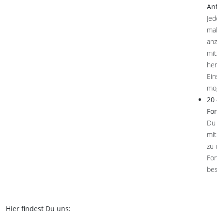
An
Jed
mal
anz
mit
her
Ein
mög
20 
Fo
Du 
mit
zu 
For
be
Hier findest Du uns: