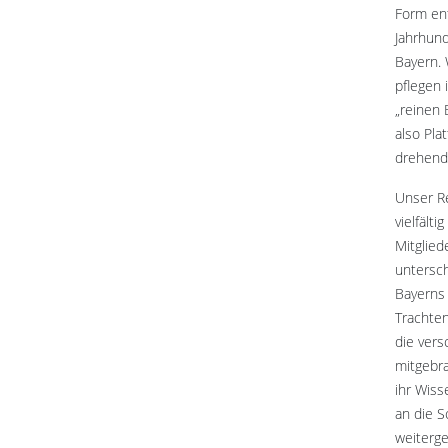
Form ent
Jahrhund
Bayern. 
pflegen i
„reinen 
also Pla
drehend
Unser Re
vielfälti
Mitglied
untersc
Bayerns
Trachten
die vers
mitgebra
ihr Wiss
an die S
weiterg