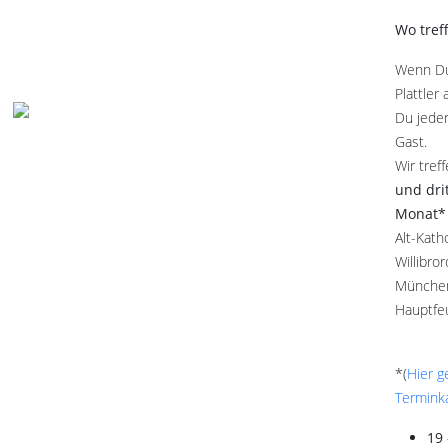
Wo tref
Wenn Du
Plattler
Du jede
Gast.
Wir tref
und dri
Monat*
Alt-Kath
Willibro
München
Hauptfe
*(
Hier 
Termink
19 