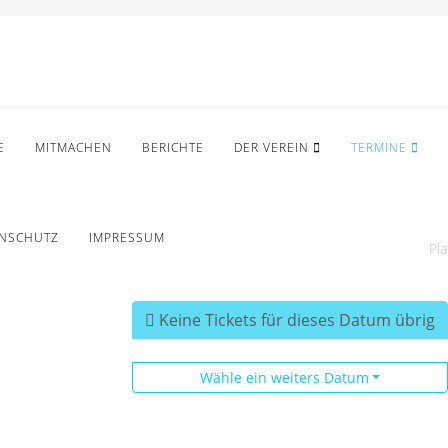
E
MITMACHEN
BERICHTE
DER VEREIN
TERMINE
NSCHUTZ
IMPRESSUM
Pla
Keine Tickets für dieses Datum übrig
Wähle ein weiters Datum