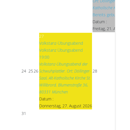
Ort: Döllinger-Saal, Alt
Katholische Kirche St.
Bereits gebucht: 1
Datum :
Freitag, 21. August 
27
Volkstanz-Übungsabend
Volkstanz Übungsabend
19:00
Volkstanz-Übungsabend der
24
25
26
Schwuhplattler. Ort: Döllinger-
28
Saal, Alt-Katholische Kirche St.
Willibrord, Blumenstraße 36,
80331 München
Datum :
Donnerstag, 27. August 2026
31