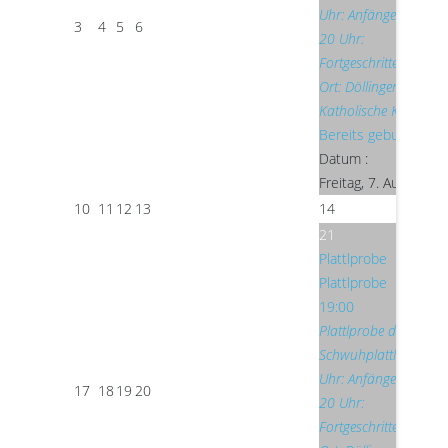
Uhr: Anfängerprobe 
3
4
5
6
20 Uhr:
Fortgeschrittenenpro
Ort: Döllinger-Saal, Alt
Katholische Kirche St.
Bereits gebucht: 1
Datum :
Freitag, 7. August 2
10
11
12
13
14
21
Plattlprobe
Plattlprobe
19:00
Plattlprobe der
Schwuhplattler Ab 19
Uhr: Anfängerprobe 
17
18
19
20
20 Uhr:
Fortgeschrittenenpro