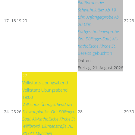
Plattlprobe der
Schwuhplattler Ab 19
Uhr: Anfängerprobe Ab
17
18
19
20
22
23
20 Uhr:
Fortgeschrittenenprobe
Ort: Döllinger-Saal, Alt-
Katholische Kirche St.
Bereits gebucht: 1
Datum :
Freitag, 21. August 2026
27
Volkstanz-Übungsabend
Volkstanz Übungsabend
19:00
Volkstanz-Übungsabend der
24
25
26
Schwuhplattler. Ort: Döllinger-
28
29
30
Saal, Alt-Katholische Kirche St.
Willibrord, Blumenstraße 36,
80331 München