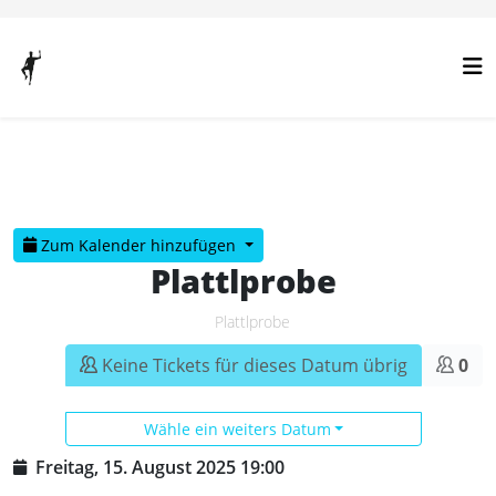
Vorheriges
Vorheriger
Nächstes
Nächstes
Jahr
Monat
Jahr
Monat
Zum Kalender hinzufügen
Plattlprobe
Plattlprobe
Keine Tickets für dieses Datum übrig
0
Wähle ein weiters Datum
Freitag, 15. August 2025
19:00